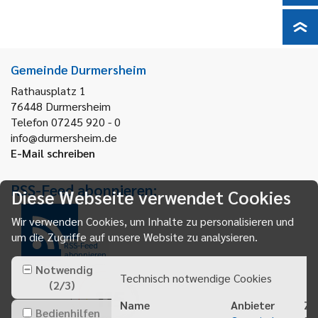
Gemeinde Durmersheim
Rathausplatz 1
76448
Durmersheim
Telefon 07245 920 - 0
info@durmersheim.de
E-Mail schreiben
RSS-Feed abonnieren:
Diese Webseite verwendet Cookies
Wir verwenden Cookies, um Inhalte zu personalisieren und
um die Zugriffe auf unsere Website zu analysieren.
RSS-Feed
abonnieren
Notwendig
Technisch notwendige Cookies
(
2
/
3
)
Name
Anbieter
Zw
Bedienhilfen