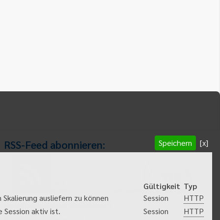
Speichern
[x]
RSS-Feed abonnieren:
RSS-Feed
Gültigkeit
Typ
abonnieren
HTTP
 Skalierung ausliefern zu können
Session
Gemeindeanzeiger abonnieren
HTTP
Session aktiv ist.
Session
Behördenrufnummer 115