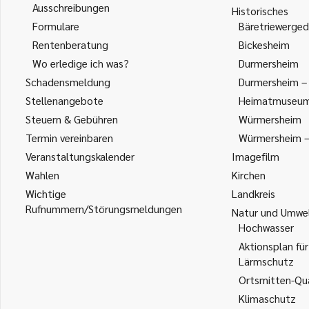
Ausschreibungen
Historisches
Formulare
Bäretriewerged
Rentenberatung
Bickesheim
Wo erledige ich was?
Durmersheim
Schadensmeldung
Durmersheim – 
Stellenangebote
Heimatmuseu
Steuern & Gebühren
Würmersheim
Termin vereinbaren
Würmersheim – 
Veranstaltungskalender
Imagefilm
Wahlen
Kirchen
Wichtige
Landkreis
Rufnummern/Störungsmeldungen
Natur und Umwe
Hochwasser
Aktionsplan für
Lärmschutz
Ortsmitten-Qua
Klimaschutz