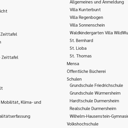
Allgemeines und Anmeldung
Villa Kunterbunt
icht
Villa Regenbogen
Villa Sonnenschein
Waldkindergarten Villa WildW
Zeittafel
St. Bernhard
m
St. Lioba
St. Thomas
Zeittafel
Mensa
Öffentliche Bücherei
Schulen
Grundschule Friedrichschule
lt
Grundschule Würmersheim
Hardtschule Durmersheim
 Mobilität, Klima- und
Realschule Durmersheim
litätserfassung
Wilhelm-Hausenstein-Gymnas
Volkshochschule