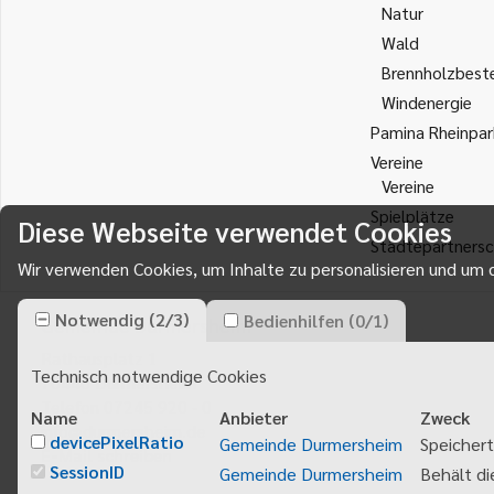
Natur
Wald
Brennholzbest
Windenergie
Pamina Rheinpar
Vereine
Vereine
Spielplätze
Diese Webseite verwendet Cookies
Städtepartnersc
Wir verwenden Cookies, um Inhalte zu personalisieren und um d
Notwendig
(
2
/
3
)
Bedienhilfen
(
0
/
1
)
Gemeinde Durmersheim
Rathausplatz 1
Technisch notwendige Cookies
76448
Durmersheim
Telefon 07245 920 - 0
Name
Anbieter
Zweck
info@durmersheim.de
devicePixelRatio
Gemeinde Durmersheim
Speichert
E-Mail schreiben
SessionID
Gemeinde Durmersheim
Behält di