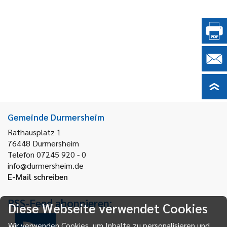
Gemeinde Durmersheim
Rathausplatz 1
76448
Durmersheim
Telefon 07245 920 - 0
info@durmersheim.de
E-Mail schreiben
RSS-Feed abonnieren:
Diese Webseite verwendet Cookies
Wir verwenden Cookies, um Inhalte zu personalisieren und