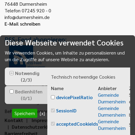
76448
Durmersheim
Telefon 07245 920 - 0
info@durmersheim.de
E-Mail schreiben
RSS-Feed abonnieren:
Diese Webseite verwendet Cookies
Wir verwenden Cookies, um Inhalte zu personalisieren und
um die Zugriffe auf unsere Website zu analysieren.
RSS-Feed
abonnieren
Notwendig
Technisch notwendige Cookies
(
2
/
3
)
Name
Anbieter
Zw
Bedienhilfen
Gemeinde
Sp
devicePixelRatio
(
0
/
1
)
Durmersheim
ei
Gemeindeanzeiger abonnieren
Gemeinde
Be
SessionID
Behördenrufnummer 115
Speichern
[x]
Durmersheim
bei
Kontakt
Impressum
Sitemap
Gemeinde
acceptedCookieIds
Sp
Datenschutzerklärung
Erklärung zur
Durmersheim
Barrierefreiheit