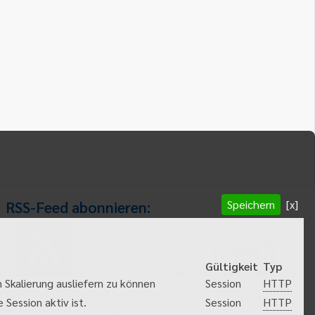
Speichern
[x]
RSS-Feed abonnieren:
RSS-Feed
Gültigkeit
Typ
abonnieren
HTTP
 Skalierung ausliefern zu können
Session
Gemeindeanzeiger abonnieren
HTTP
Session aktiv ist.
Session
Behördenrufnummer 115