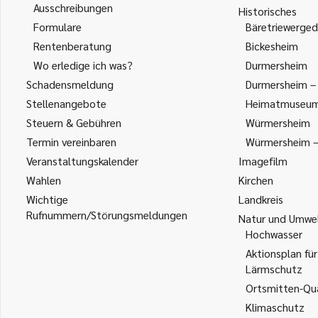
Ausschreibungen
Historisches
Formulare
Bäretriewerged
Rentenberatung
Bickesheim
Wo erledige ich was?
Durmersheim
Schadensmeldung
Durmersheim – 
Stellenangebote
Heimatmuseu
Steuern & Gebühren
Würmersheim
Termin vereinbaren
Würmersheim – 
Veranstaltungskalender
Imagefilm
Wahlen
Kirchen
Wichtige
Landkreis
Rufnummern/Störungsmeldungen
Natur und Umwe
Hochwasser
Aktionsplan für
Lärmschutz
Ortsmitten-Qua
Klimaschutz