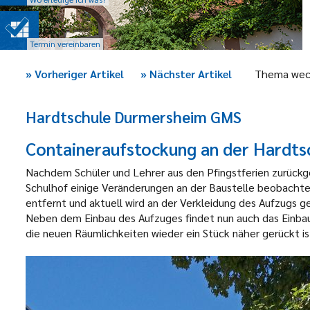
Termin vereinbaren
»
Vorheriger Artikel
»
Nächster Artikel
Thema wec
Hardtschule Durmersheim GMS
Containeraufstockung an der Hardts
Nachdem Schüler und Lehrer aus den Pfingstferien zurückge
Schulhof einige Veränderungen an der Baustelle beobachte
entfernt und aktuell wird an der Verkleidung des Aufzugs g
Neben dem Einbau des Aufzuges findet nun auch das Einbau
die neuen Räumlichkeiten wieder ein Stück näher gerückt is