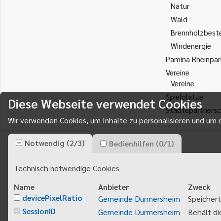
Natur
Wald
Brennholzbest
Windenergie
Pamina Rheinpar
Vereine
Vereine
Spielplätze
Diese Webseite verwendet Cookies
Städtepartnersc
Wir verwenden Cookies, um Inhalte zu personalisieren und um d
Notwendig
(
2
/
3
)
Bedienhilfen
(
0
/
1
)
Gemeinde Durmersheim
Rathausplatz 1
Technisch notwendige Cookies
76448
Durmersheim
Telefon 07245 920 - 0
Name
Anbieter
Zweck
info@durmersheim.de
devicePixelRatio
Gemeinde Durmersheim
Speichert
E-Mail schreiben
SessionID
Gemeinde Durmersheim
Behält di