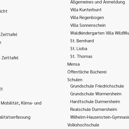
Allgemeines und Anmeldung
Villa Kunterbunt
icht
Villa Regenbogen
Villa Sonnenschein
Waldkindergarten Villa WildW
Zeittafel
St. Bernhard
m
St. Lioba
St. Thomas
Zeittafel
Mensa
Öffentliche Bücherei
Schulen
Grundschule Friedrichschule
lt
Grundschule Würmersheim
Hardtschule Durmersheim
 Mobilität, Klima- und
Realschule Durmersheim
litätserfassung
Wilhelm-Hausenstein-Gymnas
Volkshochschule