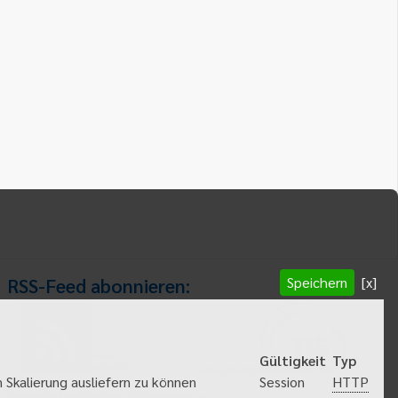
Speichern
[x]
RSS-Feed abonnieren:
RSS-Feed
Gültigkeit
Typ
abonnieren
HTTP
 Skalierung ausliefern zu können
Session
Gemeindeanzeiger abonnieren