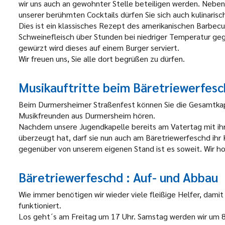
wir uns auch an gewohnter Stelle beteiligen werden. Nebe
unserer berühmten Cocktails dürfen Sie sich auch kulinaris
Dies ist ein klassisches Rezept des amerikanischen Barbecue
Schweinefleisch über Stunden bei niedriger Temperatur geg
gewürzt wird dieses auf einem Burger serviert.
Wir freuen uns, Sie alle dort begrüßen zu dürfen.
Musikauftritte beim Bäretriewerfes
Beim Durmersheimer Straßenfest können Sie die Gesamtkap
Musikfreunden aus Durmersheim hören.
Nachdem unsere Jugendkapelle bereits am Vatertag mit ihr
überzeugt hat, darf sie nun auch am Bäretriewerfeschd ih
gegenüber von unserem eigenen Stand ist es soweit. Wir ho
Bäretriewerfeschd : Auf- und Abbau
Wie immer benötigen wir wieder viele fleißige Helfer, dami
funktioniert.
Los geht´s am Freitag um 17 Uhr. Samstag werden wir um 8 U