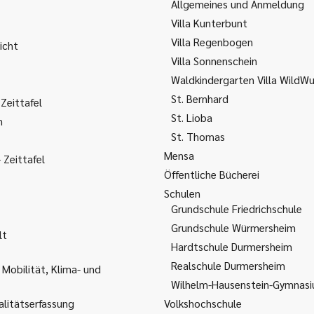
Allgemeines und Anmeldung
Villa Kunterbunt
Villa Regenbogen
icht
Villa Sonnenschein
Waldkindergarten Villa WildW
St. Bernhard
Zeittafel
St. Lioba
m
St. Thomas
Mensa
Zeittafel
Öffentliche Bücherei
Schulen
Grundschule Friedrichschule
Grundschule Würmersheim
lt
Hardtschule Durmersheim
Realschule Durmersheim
 Mobilität, Klima- und
Wilhelm-Hausenstein-Gymnas
litätserfassung
Volkshochschule