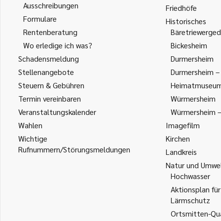
Ausschreibungen
Friedhöfe
Formulare
Historisches
Rentenberatung
Bäretriewerged
Wo erledige ich was?
Bickesheim
Schadensmeldung
Durmersheim
Stellenangebote
Durmersheim – 
Steuern & Gebühren
Heimatmuseu
Termin vereinbaren
Würmersheim
Veranstaltungskalender
Würmersheim – 
Wahlen
Imagefilm
Wichtige
Kirchen
Rufnummern/Störungsmeldungen
Landkreis
Natur und Umwe
Hochwasser
Aktionsplan für
Lärmschutz
Ortsmitten-Qua