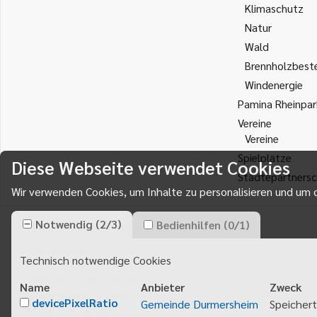
Klimaschutz
Natur
Wald
Brennholzbest
Windenergie
Pamina Rheinpar
Vereine
Vereine
Spielplätze
Diese Webseite verwendet Cookies
Städtepartnersc
Wir verwenden Cookies, um Inhalte zu personalisieren und um d
Notwendig
(
2
/
3
)
Bedienhilfen
(
0
/
1
)
Gemeinde Durmersheim
Rathausplatz 1
Technisch notwendige Cookies
76448
Durmersheim
Telefon 07245 920 - 0
Name
Anbieter
Zweck
info@durmersheim.de
devicePixelRatio
Gemeinde Durmersheim
Speichert
E-Mail schreiben