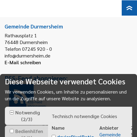
Gemeinde Durmersheim
Rathausplatz 1
76448
Durmersheim
Telefon 07245 920 - 0
info@durmersheim.de
E-Mail schreiben
RSS-Feed abonnieren:
Diese Webseite verwendet Cookies
Wir verwenden Cookies, um Inhalte zu personalisieren und
um die Zugriffe auf unsere Website zu analysieren.
RSS-Feed
abonnieren
Notwendig
Technisch notwendige Cookies
(
2
/
3
)
Name
Anbieter
Zw
Bedienhilfen
Gemeinde
Sp
devicePixelRatio