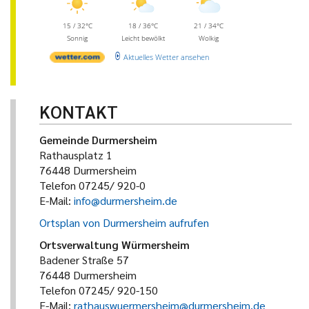
15 / 32°C
18 / 36°C
21 / 34°C
Sonnig
Leicht bewölkt
Wolkig
Aktuelles Wetter ansehen
KONTAKT
Gemeinde Durmersheim
Rathausplatz 1
76448 Durmersheim
Telefon 07245/ 920-0
E-Mail:
info@durmersheim.de
Ortsplan von Durmersheim aufrufen
Ortsverwaltung Würmersheim
Badener Straße 57
76448 Durmersheim
Telefon 07245/ 920-150
E-Mail:
rathauswuermersheim@durmersheim.de