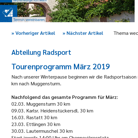
Termin vereinbaren
»
Vorheriger Artikel
»
Nächster Artikel
Thema wec
Abteilung Radsport
Tourenprogramm März 2019
Nach unserer Winterpause beginnen wir die Radsportsaison 
km nach Muggensturm.
Nachfolgend das gesamte Programm für März:
02.03.
Muggensturm
30 km
09.03.
Karlsr. Heidenstückersdl.
30 km
16.03.
Rastatt
30 km
23.03.
Ettlingen
30 km
30.03.
Lautermuschel
30 km
Start jeweils 14:00 Uhr am Chennevièresplatz.