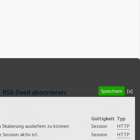
Speichern
[x]
RSS-Feed abonnieren:
RSS-Feed
Gültigkeit
Typ
abonnieren
HTTP
 Skalierung ausliefern zu können
Session
Gemeindeanzeiger abonnieren
HTTP
Session aktiv ist.
Session
Behördenrufnummer 115