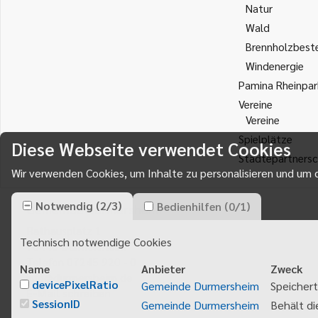
Natur
Wald
Brennholzbest
Windenergie
Pamina Rheinpar
Vereine
Vereine
Spielplätze
Diese Webseite verwendet Cookies
Städtepartnersc
Wir verwenden Cookies, um Inhalte zu personalisieren und um d
Notwendig
(
2
/
3
)
Bedienhilfen
(
0
/
1
)
Gemeinde Durmersheim
Rathausplatz 1
Technisch notwendige Cookies
76448
Durmersheim
Telefon 07245 920 - 0
Name
Anbieter
Zweck
info@durmersheim.de
devicePixelRatio
Gemeinde Durmersheim
Speichert
E-Mail schreiben
SessionID
Gemeinde Durmersheim
Behält di