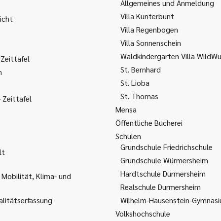
Allgemeines und Anmeldung
Villa Kunterbunt
icht
Villa Regenbogen
Villa Sonnenschein
Waldkindergarten Villa WildW
Zeittafel
St. Bernhard
m
St. Lioba
St. Thomas
Zeittafel
Mensa
Öffentliche Bücherei
Schulen
Grundschule Friedrichschule
lt
Grundschule Würmersheim
Hardtschule Durmersheim
 Mobilität, Klima- und
Realschule Durmersheim
litätserfassung
Wilhelm-Hausenstein-Gymnas
Volkshochschule