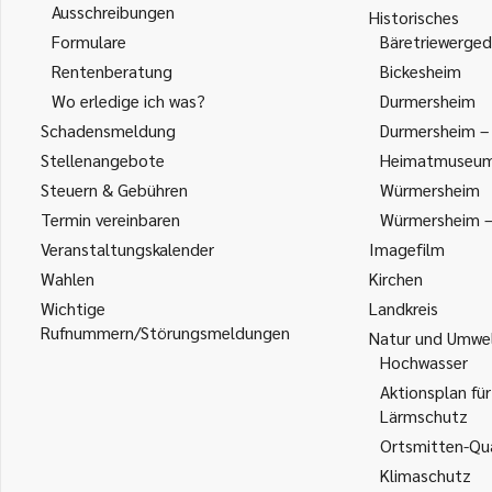
Ausschreibungen
Historisches
Formulare
Bäretriewerged
Rentenberatung
Bickesheim
Wo erledige ich was?
Durmersheim
Schadensmeldung
Durmersheim – 
Stellenangebote
Heimatmuseu
Steuern & Gebühren
Würmersheim
Termin vereinbaren
Würmersheim – 
Veranstaltungskalender
Imagefilm
Wahlen
Kirchen
Wichtige
Landkreis
Rufnummern/Störungsmeldungen
Natur und Umwe
Hochwasser
Aktionsplan für
Lärmschutz
Ortsmitten-Qua
Klimaschutz