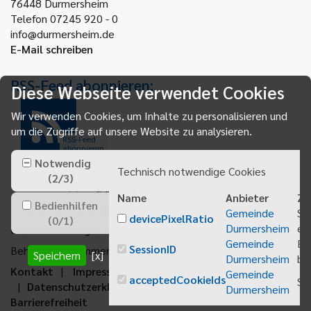
76448
Durmersheim
Telefon 07245 920 - 0
info@durmersheim.de
E-Mail schreiben
RSS-Feed abonnieren:
Diese Webseite verwendet Cookies
Wir verwenden Cookies, um Inhalte zu personalisieren und
um die Zugriffe auf unsere Website zu analysieren.
RSS-Feed
abonnieren
Notwendig
Technisch notwendige Cookies
(
2
/
3
)
Name
Anbieter
Zw
Bedienhilfen
Gemeinde
Sp
devicePixelRatio
(
0
/
1
)
Durmersheim
ei
Gemeindeanzeiger abonnieren
Gemeinde
Be
SessionID
Behördenrufnummer 115
Speichern
[x]
Durmersheim
bei
Kontakt
Impressum
Sitemap
Gemeinde
acceptedCookieIds
Sp
Datenschutzerklärung
Erklärung zur
Durmersheim
Barrierefreiheit