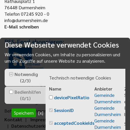
Rathausplatz 1
76448
Durmersheim
Telefon 07245 920 - 0
info@durmersheim.de
E-Mail schreiben
RSS-Feed abonnieren:
Diese Webseite verwendet Cookies
Wir verwenden Cookies, um Inhalte zu personalisieren und
um die Zugriffe auf unsere Website zu analysieren.
RSS-Feed
abonnieren
Notwendig
Technisch notwendige Cookies
(
2
/
3
)
Name
Anbieter
Zw
Bedienhilfen
Gemeinde
Sp
devicePixelRatio
(
0
/
1
)
Durmersheim
ei
Gemeindeanzeiger abonnieren
Gemeinde
Be
SessionID
Behördenrufnummer 115
Speichern
[x]
Durmersheim
bei
Kontakt
Impressum
Sitemap
Gemeinde
acceptedCookieIds
Sp
Datenschutzerklärung
Erklärung zur
Durmersheim