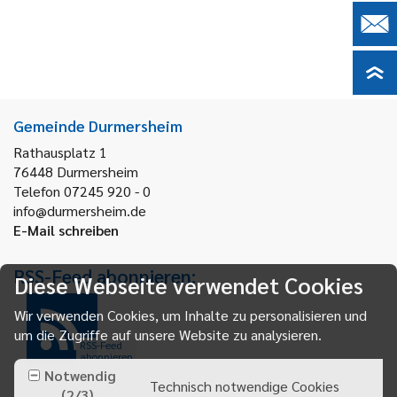
Gemeinde Durmersheim
Rathausplatz 1
76448
Durmersheim
Telefon 07245 920 - 0
info@durmersheim.de
E-Mail schreiben
RSS-Feed abonnieren:
Diese Webseite verwendet Cookies
Wir verwenden Cookies, um Inhalte zu personalisieren und
um die Zugriffe auf unsere Website zu analysieren.
RSS-Feed
abonnieren
Notwendig
Technisch notwendige Cookies
(
2
/
3
)