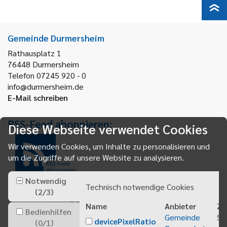
Gemeinde Durmersheim
Rathausplatz 1
76448
Durmersheim
Telefon 07245 920 - 0
info@durmersheim.de
E-Mail schreiben
RSS-Feed abonnieren:
Diese Webseite verwendet Cookies
Wir verwenden Cookies, um Inhalte zu personalisieren und
um die Zugriffe auf unsere Website zu analysieren.
RSS-Feed
abonnieren
Notwendig
Technisch notwendige Cookies
(
2
/
3
)
Name
Anbieter
Zw
Bedienhilfen
Gemeinde
Sp
devicePixelRatio
(
0
/
1
)