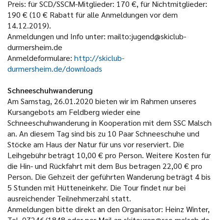
Preis: für SCD/SSCM-Mitglieder: 170 €, für Nichtmitglieder:
190 € (10 € Rabatt für alle Anmeldungen vor dem
14.12.2019).
Anmeldungen und Info unter: mailto:jugend@skiclub-
durmersheim.de
Anmeldeformulare:
http://skiclub-
durmersheim.de/downloads
Schneeschuhwanderung
Am Samstag, 26.01.2020 bieten wir im Rahmen unseres
Kursangebots am Feldberg wieder eine
Schneeschuhwanderung in Kooperation mit dem SSC Malsch
an. An diesem Tag sind bis zu 10 Paar Schneeschuhe und
Stöcke am Haus der Natur für uns vor reserviert. Die
Leihgebühr beträgt 10,00 € pro Person. Weitere Kosten für
die Hin- und Rückfahrt mit dem Bus betragen 22,00 € pro
Person. Die Gehzeit der geführten Wanderung beträgt 4 bis
5 Stunden mit Hütteneinkehr. Die Tour findet nur bei
ausreichender Teilnehmerzahl statt.
Anmeldungen bitte direkt an den Organisator: Heinz Winter,
Tel. 07246/1848 oder per Mail an skitouren@ssc-malsch.de