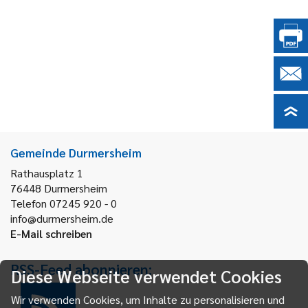
Gemeinde Durmersheim
Rathausplatz 1
76448
Durmersheim
Telefon 07245 920 - 0
info@durmersheim.de
E-Mail schreiben
RSS-Feed abonnieren:
Diese Webseite verwendet Cookies
Wir verwenden Cookies, um Inhalte zu personalisieren und