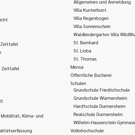
Allgemeines und Anmeldung
Villa Kunterbunt
Villa Regenbogen
icht
Villa Sonnenschein
Waldkindergarten Villa WildW
St. Bernhard
Zeittafel
St. Lioba
m
St. Thomas
Mensa
Zeittafel
Öffentliche Bücherei
Schulen
Grundschule Friedrichschule
Grundschule Würmersheim
lt
Hardtschule Durmersheim
Realschule Durmersheim
 Mobilität, Klima- und
Wilhelm-Hausenstein-Gymnas
litätserfassung
Volkshochschule