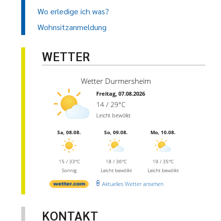
Wo erledige ich was?
Wohnsitzanmeldung
WETTER
Wetter Durmersheim
Freitag, 07.08.2026
14 / 29°C
Leicht bewölkt
Sa, 08.08.
So, 09.08.
Mo, 10.08.
15 / 33°C
18 / 36°C
19 / 35°C
Sonnig
Leicht bewölkt
Leicht bewölkt
Aktuelles Wetter ansehen
KONTAKT