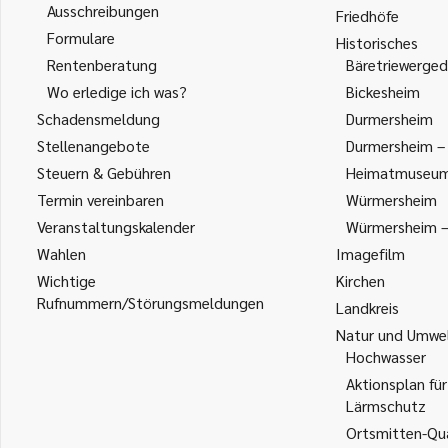
Ausschreibungen
Friedhöfe
Formulare
Historisches
Rentenberatung
Bäretriewerged
Wo erledige ich was?
Bickesheim
Schadensmeldung
Durmersheim
Stellenangebote
Durmersheim – 
Steuern & Gebühren
Heimatmuseu
Termin vereinbaren
Würmersheim
Veranstaltungskalender
Würmersheim – 
Wahlen
Imagefilm
Wichtige
Kirchen
Rufnummern/Störungsmeldungen
Landkreis
Natur und Umwe
Hochwasser
Aktionsplan für
Lärmschutz
Ortsmitten-Qua