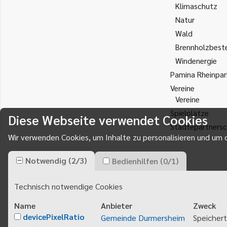
Klimaschutz
Natur
Wald
Brennholzbest
Windenergie
Pamina Rheinpar
Vereine
Vereine
Spielplätze
Diese Webseite verwendet Cookies
Städtepartnersc
Wir verwenden Cookies, um Inhalte zu personalisieren und um d
Notwendig
(
2
/
3
)
Bedienhilfen
(
0
/
1
)
Gemeinde Durmersheim
Rathausplatz 1
Technisch notwendige Cookies
76448
Durmersheim
Telefon 07245 920 - 0
Name
Anbieter
Zweck
info@durmersheim.de
devicePixelRatio
Gemeinde Durmersheim
Speichert
E-Mail schreiben