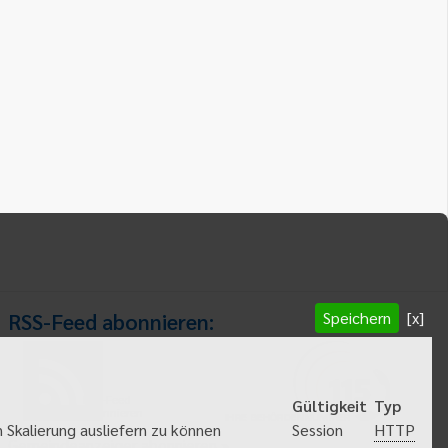
Speichern
[x]
RSS-Feed abonnieren:
RSS-Feed
Gültigkeit
Typ
abonnieren
HTTP
 Skalierung ausliefern zu können
Session
Gemeindeanzeiger abonnieren