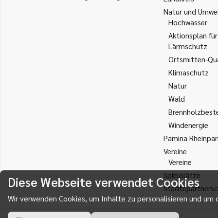
Natur und Umwe
Hochwasser
Aktionsplan für
Lärmschutz
Ortsmitten-Qua
Klimaschutz
Natur
Wald
Brennholzbest
Windenergie
Pamina Rheinpar
Vereine
Vereine
Spielplätze
Diese Webseite verwendet Cookies
Städtepartnersc
Wir verwenden Cookies, um Inhalte zu personalisieren und um d