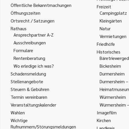
Öffentliche Bekanntmachungen
Freizeit
Öffnungszeiten
Campingplatz
Ortsrecht / Satzungen
Kleingärten
Rathaus
Natur
Ansprechpartner A-Z
Vermietungen
Ausschreibungen
Friedhöfe
Formulare
Historisches
Rentenberatung
Bäretriewerged
Wo erledige ich was?
Bickesheim
Schadensmeldung
Durmersheim
Stellenangebote
Durmersheim – 
Steuern & Gebühren
Heimatmuseu
Termin vereinbaren
Würmersheim
Veranstaltungskalender
Würmersheim – 
Wahlen
Imagefilm
Wichtige
Kirchen
Rufnummern/Störungsmeldungen
Landkreis