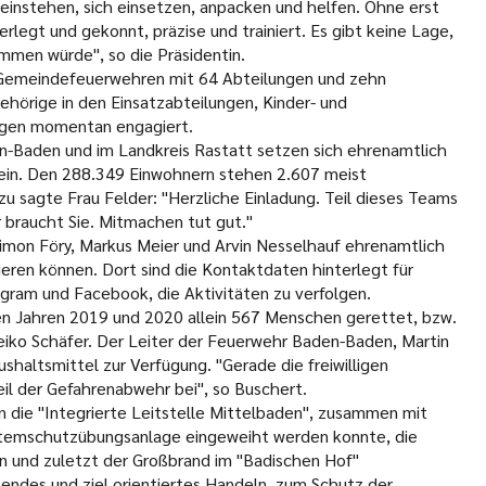
: einstehen, sich einsetzen, anpacken und helfen. Ohne erst
legt und gekonnt, präzise und trainiert. Es gibt keine Lage,
ommen würde", so die Präsidentin.
Gemeindefeuerwehren mit 64 Abteilungen und zehn
hörige in den Einsatzabteilungen, Kinder- und
ngen momentan engagiert.
n-Baden und im Landkreis Rastatt setzen sich ehrenamtlich
 ein. Den 288.349 Einwohnern stehen 2.607 meist
 sagte Frau Felder: "Herzliche Einladung. Teil dieses Teams
 braucht Sie. Mitmachen tut gut."
mon Föry, Markus Meier und Arvin Nesselhauf ehrenamtlich
mieren können. Dort sind die Kontaktdaten hinterlegt für
tagram und Facebook, die Aktivitäten zu verfolgen.
en Jahren 2019 und 2020 allein 567 Menschen gerettet, bzw.
eiko Schäfer. Der Leiter der Feuerwehr Baden-Baden, Martin
shaltsmittel zur Verfügung. "Gerade die freiwilligen
il der Gefahrenabwehr bei", so Buschert.
 die "Integrierte Leitstelle Mittelbaden", zusammen mit
Atemschutzübungsanlage eingeweiht werden konnte, die
n und zuletzt der Großbrand im "Badischen Hof"
sendes und ziel orientiertes Handeln, zum Schutz der