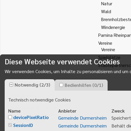
Natur
Wald
Brennholzbest
Windenergie
Pamina Rheinpar
Vereine
Vereine
Spielplätze
Diese Webseite verwendet Cookies
Städtepartnersc
Wir verwenden Cookies, um Inhalte zu personalisieren und um d
Notwendig
(
2
/
3
)
Bedienhilfen
(
0
/
1
)
Gemeinde Durmersheim
Rathausplatz 1
Technisch notwendige Cookies
76448
Durmersheim
Telefon 07245 920 - 0
Name
Anbieter
Zweck
info@durmersheim.de
devicePixelRatio
Gemeinde Durmersheim
Speichert
E-Mail schreiben
SessionID
Gemeinde Durmersheim
Behält di