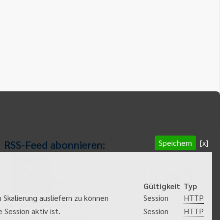
Speichern
[x]
RSS-Feed abonnieren:
RSS-Feed
Gültigkeit
Typ
abonnieren
HTTP
 Skalierung ausliefern zu können
Session
Gemeindeanzeiger abonnieren
HTTP
Session aktiv ist.
Session
Behördenrufnummer 115