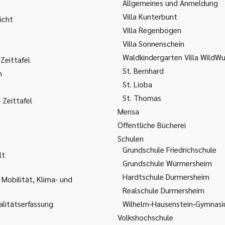
Allgemeines und Anmeldung
Villa Kunterbunt
icht
Villa Regenbogen
Villa Sonnenschein
Waldkindergarten Villa WildW
Zeittafel
St. Bernhard
m
St. Lioba
St. Thomas
Zeittafel
Mensa
Öffentliche Bücherei
Schulen
Grundschule Friedrichschule
lt
Grundschule Würmersheim
Hardtschule Durmersheim
 Mobilität, Klima- und
Realschule Durmersheim
litätserfassung
Wilhelm-Hausenstein-Gymnas
Volkshochschule