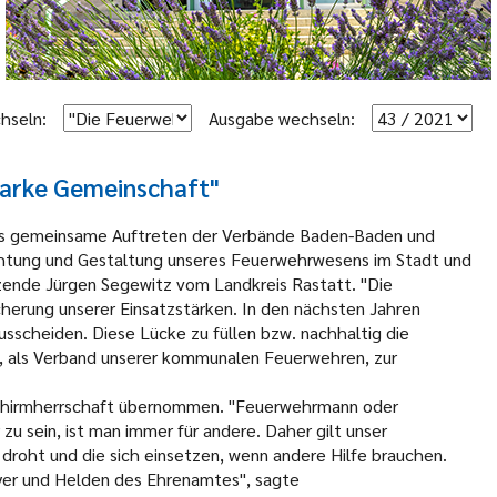
hseln:
Ausgabe wechseln:
starke Gemeinschaft"
g das gemeinsame Auftreten der Verbände Baden-Baden und
chtung und Gestaltung unseres Feuerwehrwesens im Stadt und
tzende Jürgen Segewitz vom Landkreis Rastatt. "Die
herung unserer Einsatzstärken. In den nächsten Jahren
sscheiden. Diese Lücke zu füllen bzw. nachhaltig die
ns, als Verband unserer kommunalen Feuerwehren, zur
e Schirmherrschaft übernommen. "Feuerwehrmann oder
 zu sein, ist man immer für andere. Daher gilt unser
droht und die sich einsetzen, wenn andere Hilfe brauchen.
ayer und Helden des Ehrenamtes", sagte