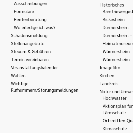
Ausschreibungen
Historisches
Formulare
Bäretriewerged
Rentenberatung
Bickesheim
Wo erledige ich was?
Durmersheim
Schadensmeldung
Durmersheim – 
Stellenangebote
Heimatmuseu
Steuern & Gebühren
Würmersheim
Termin vereinbaren
Würmersheim – 
Veranstaltungskalender
Imagefilm
Wahlen
Kirchen
Wichtige
Landkreis
Rufnummern/Störungsmeldungen
Natur und Umwe
Hochwasser
Aktionsplan für
Lärmschutz
Ortsmitten-Qua
Klimaschutz