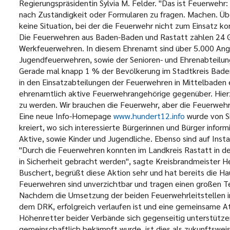
Regierungspräsidentin Sylvia M. Felder. "Das ist Feuerwehr
nach Zuständigkeit oder Formularen zu fragen. Machen. Über
keine Situation, bei der die Feuerwehr nicht zum Einsatz k
Die Feuerwehren aus Baden-Baden und Rastatt zählen 24 
Werkfeuerwehren. In diesem Ehrenamt sind über 5.000 Ange
Jugendfeuerwehren, sowie der Senioren- und Ehrenabteilu
Gerade mal knapp 1 % der Bevölkerung im Stadtkreis Bade
in den Einsatzabteilungen der Feuerwehren in Mittelbaden
ehrenamtlich aktive Feuerwehrangehörige gegenüber. Hierzu
zu werden. Wir brauchen die Feuerwehr, aber die Feuerwehr
Eine neue Info-Homepage
www.hundert12.info
wurde von Si
kreiert, wo sich interessierte Bürgerinnen und Bürger infor
Aktive, sowie Kinder und Jugendliche. Ebenso sind auf Ins
"Durch die Feuerwehren konnten im Landkreis Rastatt in d
in Sicherheit gebracht werden", sagte Kreisbrandmeister H
Buschert, begrüßt diese Aktion sehr und hat bereits die Hau
Feuerwehren sind unverzichtbar und tragen einen großen Te
Nachdem die Umsetzung der beiden Feuerwehrleitstellen in
dem DRK, erfolgreich verlaufen ist und eine gemeinsame 
Höhenretter beider Verbände sich gegenseitig unterstütze
gemeinschaftlich bekämpft wurde, ist dies als zukunftswei