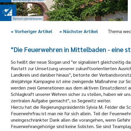
Termin vereinbaren
»
Vorheriger Artikel
»
Nächster Artikel
Thema wec
"Die Feuerwehren in Mittelbaden - eine 
So heißt der neue Slogan und "er signalisiert gleichzeiti
Rastatt zur Umsetzung unserer zukunftsorientierten Ausri
Landkreis und darüber hinaus", betonte der Verbandsvorsi
dreijährige Kampagne ist eine zwingende Maßnahme zur Sic
werden zwei Generationen aus dem aktiven Einsatzdienst au
Schlagkraft unserer Wehren sicher zu stellen, haben wir u
zentralen Aufgabe gemacht", so Segewitz weiter.
Hierzu hat die Regierungspräsidentin Sylvia M. Felder di
Feuerwehrfrau ist man nie für sich allein. Teil der Feuerwehr
uneingeschränkter Dank allen die vorangehen, wenn Gefahr 
Feuerwehrangehörige sind keine Solisten. Sie sind Teampl