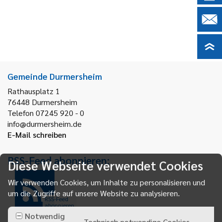
Gemeinde Durmersheim
Rathausplatz 1
76448
Durmersheim
Telefon 07245 920 - 0
info@durmersheim.de
E-Mail schreiben
RSS-Feed abonnieren:
Diese Webseite verwendet Cookies
Wir verwenden Cookies, um Inhalte zu personalisieren und
um die Zugriffe auf unsere Website zu analysieren.
RSS-Feed
abonnieren
Notwendig
Technisch notwendige Cookies