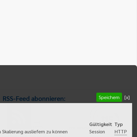
Speichern
[x]
RSS-Feed abonnieren:
RSS-Feed
Gültigkeit
Typ
abonnieren
HTTP
 Skalierung ausliefern zu können
Session
Gemeindeanzeiger abonnieren