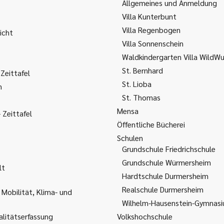
Allgemeines und Anmeldung
Villa Kunterbunt
Villa Regenbogen
icht
Villa Sonnenschein
Waldkindergarten Villa WildW
St. Bernhard
Zeittafel
St. Lioba
m
St. Thomas
Mensa
Zeittafel
Öffentliche Bücherei
Schulen
Grundschule Friedrichschule
Grundschule Würmersheim
lt
Hardtschule Durmersheim
Realschule Durmersheim
 Mobilität, Klima- und
Wilhelm-Hausenstein-Gymnas
litätserfassung
Volkshochschule