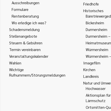
Ausschreibungen
Friedhöfe
Formulare
Historisches
Rentenberatung
Bäretriewerged
Wo erledige ich was?
Bickesheim
Schadensmeldung
Durmersheim
Stellenangebote
Durmersheim – 
Steuern & Gebühren
Heimatmuseu
Termin vereinbaren
Würmersheim
Veranstaltungskalender
Würmersheim – 
Wahlen
Imagefilm
Wichtige
Kirchen
Rufnummern/Störungsmeldungen
Landkreis
Natur und Umwe
Hochwasser
Aktionsplan für
Lärmschutz
Ortsmitten-Qua