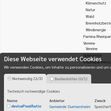
Klimaschutz
Natur
Wald
Brennholzbest
Windenergie
Pamina Rheinpar
Vereine
Vereine
Spielplätze
Diese Webseite verwendet Cookies
Städtepartnersc
Wir verwenden Cookies, um Inhalte zu personalisieren und um d
Notwendig
(
2
/
3
)
Bedienhilfen
(
0
/
1
)
Gemeinde Durmersheim
Rathausplatz 1
Technisch notwendige Cookies
76448
Durmersheim
Telefon 07245 920 - 0
Name
Anbieter
Zweck
info@durmersheim.de
devicePixelRatio
Gemeinde Durmersheim
Speichert
E-Mail schreiben