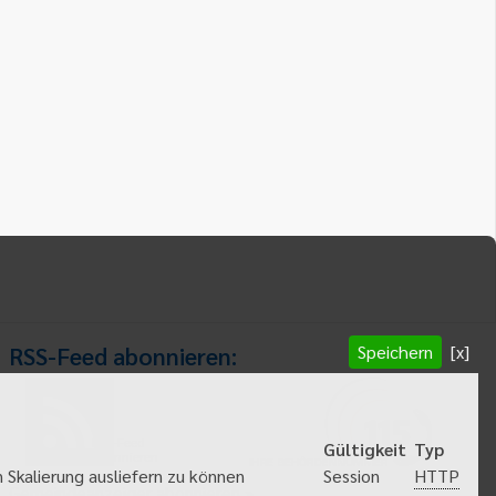
Speichern
[x]
RSS-Feed abonnieren:
RSS-Feed
Gültigkeit
Typ
abonnieren
HTTP
 Skalierung ausliefern zu können
Session
Gemeindeanzeiger abonnieren