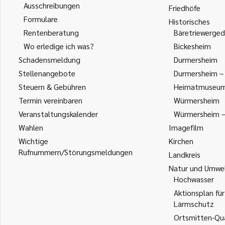
Ausschreibungen
Friedhöfe
Formulare
Historisches
Rentenberatung
Bäretriewerged
Wo erledige ich was?
Bickesheim
Schadensmeldung
Durmersheim
Stellenangebote
Durmersheim – 
Steuern & Gebühren
Heimatmuseu
Termin vereinbaren
Würmersheim
Veranstaltungskalender
Würmersheim – 
Wahlen
Imagefilm
Wichtige
Kirchen
Rufnummern/Störungsmeldungen
Landkreis
Natur und Umwe
Hochwasser
Aktionsplan für
Lärmschutz
Ortsmitten-Qua