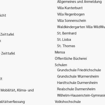
Allgemeines und Anmeldung
Villa Kunterbunt
Villa Regenbogen
icht
Villa Sonnenschein
Waldkindergarten Villa WildW
St. Bernhard
Zeittafel
St. Lioba
m
St. Thomas
Mensa
Zeittafel
Öffentliche Bücherei
Schulen
Grundschule Friedrichschule
Grundschule Würmersheim
lt
Hardtschule Durmersheim
Realschule Durmersheim
 Mobilität, Klima- und
Wilhelm-Hausenstein-Gymnas
litätserfassung
Volkshochschule