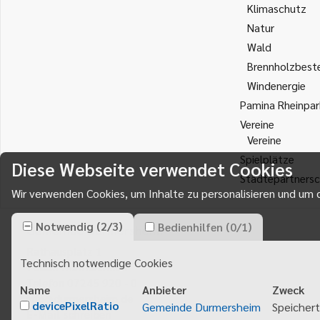
Klimaschutz
Natur
Wald
Brennholzbest
Windenergie
Pamina Rheinpar
Vereine
Vereine
Spielplätze
Diese Webseite verwendet Cookies
Städtepartnersc
Wir verwenden Cookies, um Inhalte zu personalisieren und um d
Notwendig
(
2
/
3
)
Bedienhilfen
(
0
/
1
)
Gemeinde Durmersheim
Rathausplatz 1
Technisch notwendige Cookies
76448
Durmersheim
Telefon 07245 920 - 0
Name
Anbieter
Zweck
info@durmersheim.de
devicePixelRatio
Gemeinde Durmersheim
Speichert
E-Mail schreiben