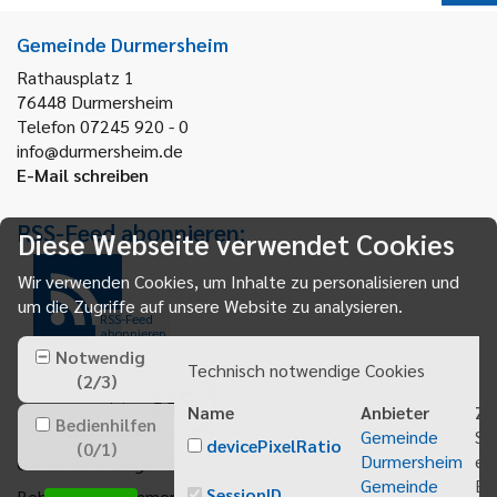
Gemeinde Durmersheim
Rathausplatz 1
76448
Durmersheim
Telefon 07245 920 - 0
info@durmersheim.de
E-Mail schreiben
RSS-Feed abonnieren:
Diese Webseite verwendet Cookies
Wir verwenden Cookies, um Inhalte zu personalisieren und
um die Zugriffe auf unsere Website zu analysieren.
RSS-Feed
abonnieren
Notwendig
Technisch notwendige Cookies
(
2
/
3
)
Name
Anbieter
Zw
Bedienhilfen
Gemeinde
Sp
devicePixelRatio
(
0
/
1
)
Durmersheim
ei
Gemeindeanzeiger abonnieren
Gemeinde
Be
SessionID
Behördenrufnummer 115