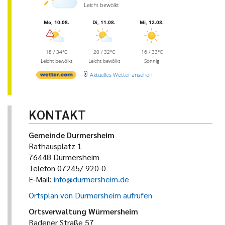
Leicht bewölkt
Mo, 10.08.
Di, 11.08.
Mi, 12.08.
18 / 34°C
20 / 32°C
16 / 33°C
Leicht bewölkt
Leicht bewölkt
Sonnig
Aktuelles Wetter ansehen
KONTAKT
Gemeinde Durmersheim
Rathausplatz 1
76448 Durmersheim
Telefon 07245/ 920-0
E-Mail:
info@durmersheim.de
Ortsplan von Durmersheim aufrufen
Ortsverwaltung Würmersheim
Badener Straße 57