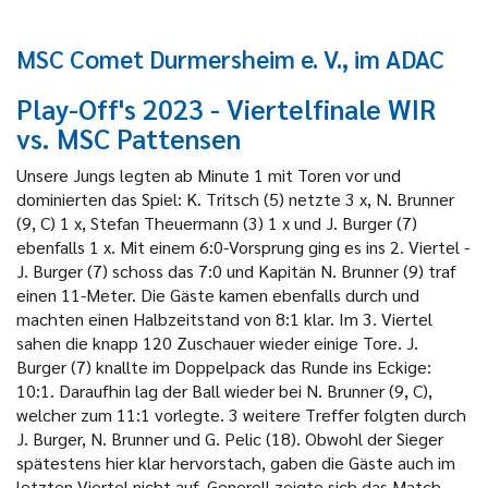
MSC Comet Durmersheim e. V., im ADAC
Play-Off's 2023 - Viertelfinale WIR
vs. MSC Pattensen
Unsere Jungs legten ab Minute 1 mit Toren vor und
dominierten das Spiel: K. Tritsch (5) netzte 3 x, N. Brunner
(9, C) 1 x, Stefan Theuermann (3) 1 x und J. Burger (7)
ebenfalls 1 x. Mit einem 6:0-Vorsprung ging es ins 2. Viertel -
J. Burger (7) schoss das 7:0 und Kapitän N. Brunner (9) traf
einen 11-Meter. Die Gäste kamen ebenfalls durch und
machten einen Halbzeitstand von 8:1 klar. Im 3. Viertel
sahen die knapp 120 Zuschauer wieder einige Tore. J.
Burger (7) knallte im Doppelpack das Runde ins Eckige:
10:1. Daraufhin lag der Ball wieder bei N. Brunner (9, C),
welcher zum 11:1 vorlegte. 3 weitere Treffer folgten durch
J. Burger, N. Brunner und G. Pelic (18). Obwohl der Sieger
spätestens hier klar hervorstach, gaben die Gäste auch im
letzten Viertel nicht auf. Generell zeigte sich das Match