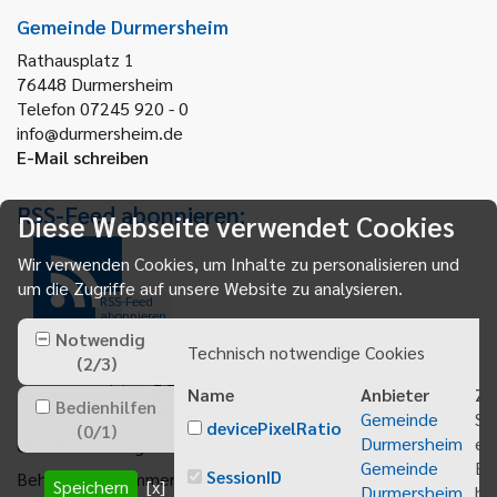
Gemeinde Durmersheim
Rathausplatz 1
76448
Durmersheim
Telefon 07245 920 - 0
info@durmersheim.de
E-Mail schreiben
RSS-Feed abonnieren:
Diese Webseite verwendet Cookies
Wir verwenden Cookies, um Inhalte zu personalisieren und
um die Zugriffe auf unsere Website zu analysieren.
RSS-Feed
abonnieren
Notwendig
Technisch notwendige Cookies
(
2
/
3
)
Name
Anbieter
Zw
Bedienhilfen
Gemeinde
Sp
devicePixelRatio
(
0
/
1
)
Durmersheim
ei
Gemeindeanzeiger abonnieren
Gemeinde
Be
SessionID
Behördenrufnummer 115
Speichern
[x]
Durmersheim
bei