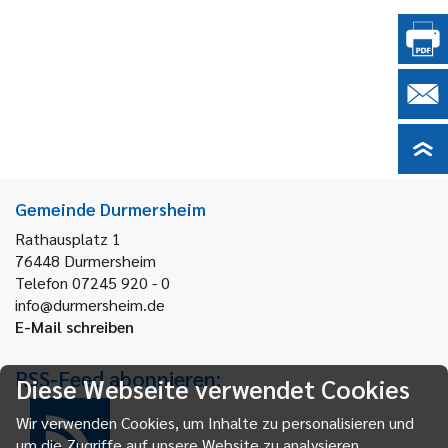
Gemeinde Durmersheim
Rathausplatz 1
76448
Durmersheim
Telefon 07245 920 - 0
info@durmersheim.de
E-Mail schreiben
RSS-Feed abonnieren:
Diese Webseite verwendet Cookies
Wir verwenden Cookies, um Inhalte zu personalisieren und
um die Zugriffe auf unsere Website zu analysieren.