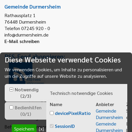
Gemeinde Durmersheim
Rathausplatz 1
76448
Durmersheim
Telefon 07245 920 - 0
info@durmersheim.de
E-Mail schreiben
RSS-Feed abonnieren:
Diese Webseite verwendet Cookies
Wir verwenden Cookies, um Inhalte zu personalisieren und
um die Zugriffe auf unsere Website zu analysieren.
RSS-Feed
abonnieren
Notwendig
Technisch notwendige Cookies
(
2
/
3
)
Name
Anbieter
Zw
Bedienhilfen
Gemeinde
Sp
devicePixelRatio
(
0
/
1
)
Durmersheim
ei
Gemeindeanzeiger abonnieren
Gemeinde
Be
SessionID
Behördenrufnummer 115
Speichern
[x]
Durmersheim
bei