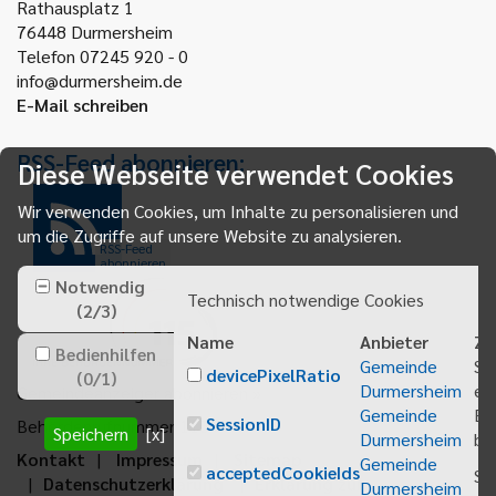
Rathausplatz 1
76448
Durmersheim
Telefon 07245 920 - 0
info@durmersheim.de
E-Mail schreiben
RSS-Feed abonnieren:
Diese Webseite verwendet Cookies
Wir verwenden Cookies, um Inhalte zu personalisieren und
um die Zugriffe auf unsere Website zu analysieren.
RSS-Feed
abonnieren
Notwendig
Technisch notwendige Cookies
(
2
/
3
)
Name
Anbieter
Zw
Bedienhilfen
Gemeinde
Sp
devicePixelRatio
(
0
/
1
)
Durmersheim
ei
Gemeindeanzeiger abonnieren
Gemeinde
Be
SessionID
Behördenrufnummer 115
Speichern
[x]
Durmersheim
bei
Kontakt
Impressum
Sitemap
Gemeinde
acceptedCookieIds
Sp
Datenschutzerklärung
Erklärung zur
Durmersheim