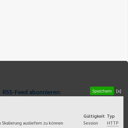
Speichern
[x]
RSS-Feed abonnieren:
RSS-Feed
Gültigkeit
Typ
abonnieren
HTTP
 Skalierung ausliefern zu können
Session
Gemeindeanzeiger abonnieren