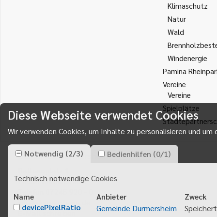
Klimaschutz
Natur
Wald
Brennholzbest
Windenergie
Pamina Rheinpar
Vereine
Vereine
Spielplätze
Diese Webseite verwendet Cookies
Städtepartnersc
Wir verwenden Cookies, um Inhalte zu personalisieren und um d
Notwendig
(
2
/
3
)
Bedienhilfen
(
0
/
1
)
Gemeinde Durmersheim
Rathausplatz 1
Technisch notwendige Cookies
76448
Durmersheim
Telefon 07245 920 - 0
Name
Anbieter
Zweck
info@durmersheim.de
devicePixelRatio
Gemeinde Durmersheim
Speichert
E-Mail schreiben