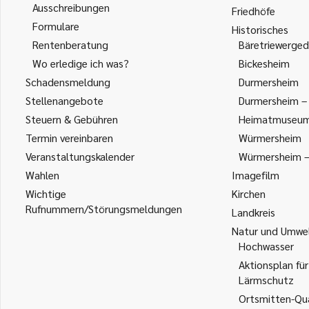
Ausschreibungen
Friedhöfe
Formulare
Historisches
Rentenberatung
Bäretriewerged
Wo erledige ich was?
Bickesheim
Schadensmeldung
Durmersheim
Stellenangebote
Durmersheim – 
Steuern & Gebühren
Heimatmuseu
Termin vereinbaren
Würmersheim
Veranstaltungskalender
Würmersheim – 
Wahlen
Imagefilm
Wichtige
Kirchen
Rufnummern/Störungsmeldungen
Landkreis
Natur und Umwe
Hochwasser
Aktionsplan für
Lärmschutz
Ortsmitten-Qua