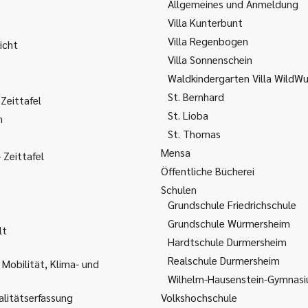
Allgemeines und Anmeldung
Villa Kunterbunt
Villa Regenbogen
icht
Villa Sonnenschein
Waldkindergarten Villa WildW
St. Bernhard
Zeittafel
St. Lioba
m
St. Thomas
Mensa
Zeittafel
Öffentliche Bücherei
Schulen
Grundschule Friedrichschule
Grundschule Würmersheim
lt
Hardtschule Durmersheim
Realschule Durmersheim
 Mobilität, Klima- und
Wilhelm-Hausenstein-Gymnas
litätserfassung
Volkshochschule