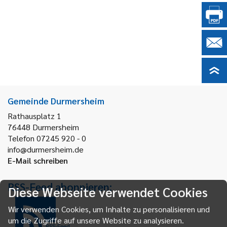
Gemeinde Durmersheim
Rathausplatz 1
76448
Durmersheim
Telefon 07245 920 - 0
info@durmersheim.de
E-Mail schreiben
RSS-Feed abonnieren:
Diese Webseite verwendet Cookies
Wir verwenden Cookies, um Inhalte zu personalisieren und
um die Zugriffe auf unsere Website zu analysieren.
RSS-Feed