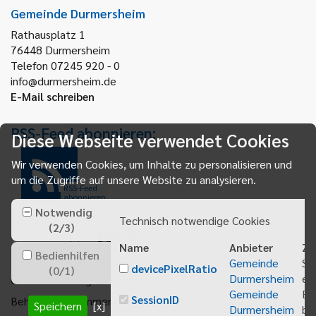
Gemeinde Durmersheim
Rathausplatz 1
76448
Durmersheim
Telefon 07245 920 - 0
info@durmersheim.de
E-Mail schreiben
RSS-Feed abonnieren:
Diese Webseite verwendet Cookies
Wir verwenden Cookies, um Inhalte zu personalisieren und
um die Zugriffe auf unsere Website zu analysieren.
RSS-Feed
abonnieren
Notwendig
Technisch notwendige Cookies
(
2
/
3
)
Name
Anbieter
Zw
Bedienhilfen
Gemeinde
Sp
devicePixelRatio
(
0
/
1
)
Durmersheim
ei
Gemeindeanzeiger abonnieren
Gemeinde
Be
SessionID
Behördenrufnummer 115
Speichern
[x]
Durmersheim
bei