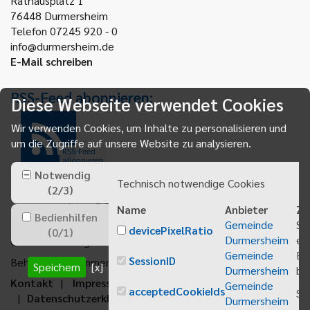
Rathausplatz 1
76448
Durmersheim
Telefon 07245 920 - 0
info@durmersheim.de
E-Mail schreiben
RSS-Feed abonnieren:
Diese Webseite verwendet Cookies
Wir verwenden Cookies, um Inhalte zu personalisieren und
um die Zugriffe auf unsere Website zu analysieren.
RSS-Feed
abonnieren
Notwendig
Technisch notwendige Cookies
(
2
/
3
)
Name
Anbieter
Zw
Bedienhilfen
Gemeinde
Sp
devicePixelRatio
(
0
/
1
)
Durmersheim
ei
Gemeindeanzeiger abonnieren
Gemeinde
Be
SessionID
Behördenrufnummer 115
Speichern
[x]
Durmersheim
bei
Kontakt
Impressum
Sitemap
Gemeinde
acceptedCookieIds
Sp
Datenschutzerklärung
Erklärung zur
Durmersheim