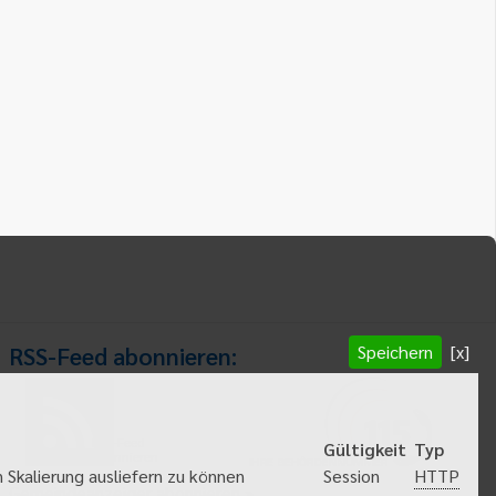
Speichern
[x]
RSS-Feed abonnieren:
RSS-Feed
Gültigkeit
Typ
abonnieren
HTTP
 Skalierung ausliefern zu können
Session
Gemeindeanzeiger abonnieren