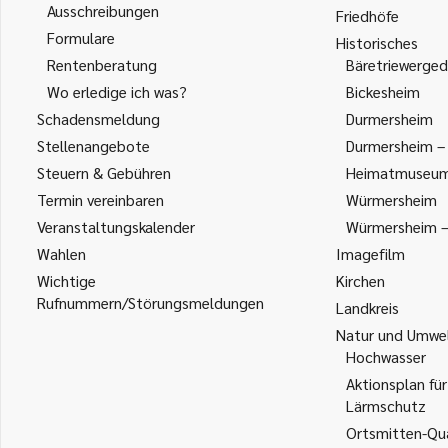
Ausschreibungen
Friedhöfe
Formulare
Historisches
Rentenberatung
Bäretriewerged
Wo erledige ich was?
Bickesheim
Schadensmeldung
Durmersheim
Stellenangebote
Durmersheim – 
Steuern & Gebühren
Heimatmuseu
Termin vereinbaren
Würmersheim
Veranstaltungskalender
Würmersheim – 
Wahlen
Imagefilm
Wichtige
Kirchen
Rufnummern/Störungsmeldungen
Landkreis
Natur und Umwe
Hochwasser
Aktionsplan für
Lärmschutz
Ortsmitten-Qua