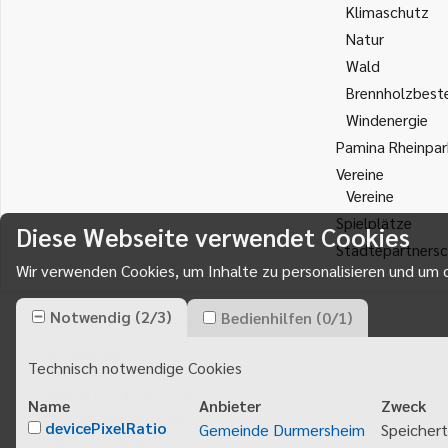
Klimaschutz
Natur
Wald
Brennholzbest
Windenergie
Pamina Rheinpar
Vereine
Vereine
Spielplätze
Diese Webseite verwendet Cookies
Städtepartnersc
Wir verwenden Cookies, um Inhalte zu personalisieren und um d
Notwendig
(
2
/
3
)
Bedienhilfen
(
0
/
1
)
Gemeinde Durmersheim
Rathausplatz 1
Technisch notwendige Cookies
76448
Durmersheim
Telefon 07245 920 - 0
Name
Anbieter
Zweck
info@durmersheim.de
devicePixelRatio
Gemeinde Durmersheim
Speichert
E-Mail schreiben