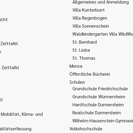
Allgemeines und Anmeldung
Villa Kunterbunt
Villa Regenbogen
icht
Villa Sonnenschein
Waldkindergarten Villa WildW
St. Bernhard
Zeittafel
St. Lioba
m
St. Thomas
Mensa
Zeittafel
Öffentliche Bücherei
Schulen
Grundschule Friedrichschule
Grundschule Würmersheim
lt
Hardtschule Durmersheim
Realschule Durmersheim
 Mobilität, Klima- und
Wilhelm-Hausenstein-Gymnas
litätserfassung
Volkshochschule