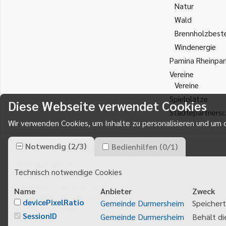
Natur
Wald
Brennholzbest
Windenergie
Pamina Rheinpar
Vereine
Vereine
Spielplätze
Diese Webseite verwendet Cookies
Städtepartnersc
Wir verwenden Cookies, um Inhalte zu personalisieren und um d
Notwendig
(
2
/
3
)
Bedienhilfen
(
0
/
1
)
Gemeinde Durmersheim
Rathausplatz 1
Technisch notwendige Cookies
76448
Durmersheim
Telefon 07245 920 - 0
Name
Anbieter
Zweck
info@durmersheim.de
devicePixelRatio
Gemeinde Durmersheim
Speichert
E-Mail schreiben
SessionID
Gemeinde Durmersheim
Behält di