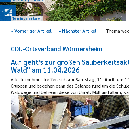
Termin vereinbaren
»
Vorheriger Artikel
»
Nächster Artikel
Thema wec
CDU-Ortsverband Würmersheim
Auf geht's zur großen Sauberkeitsakt
Wald" am 11.04.2026
Alle Teilnehmer treffen sich
am Samstag, 11. April, um 10
Gruppen und begehen dann das Gelände rund um die Schule,
Waldwege und befreien diese von Unrat, Müll und allem, was