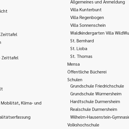
Allgemeines und Anmeldung
Villa Kunterbunt
icht
Villa Regenbogen
Villa Sonnenschein
Waldkindergarten Villa WildW
Zeittafel
St. Bernhard
m
St. Lioba
St. Thomas
Zeittafel
Mensa
Öffentliche Bücherei
Schulen
Grundschule Friedrichschule
lt
Grundschule Würmersheim
Hardtschule Durmersheim
 Mobilität, Klima- und
Realschule Durmersheim
litätserfassung
Wilhelm-Hausenstein-Gymnas
Volkshochschule