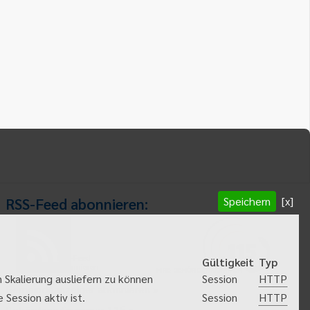
Speichern
[x]
RSS-Feed abonnieren:
RSS-Feed
Gültigkeit
Typ
abonnieren
HTTP
 Skalierung ausliefern zu können
Session
Gemeindeanzeiger abonnieren
HTTP
Session aktiv ist.
Session
Behördenrufnummer 115