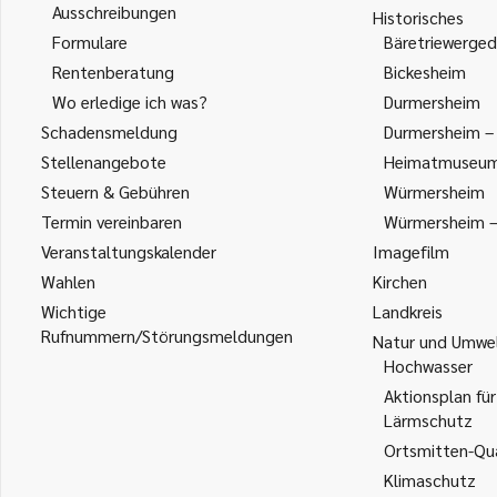
Ausschreibungen
Historisches
Formulare
Bäretriewerged
Rentenberatung
Bickesheim
Wo erledige ich was?
Durmersheim
Schadensmeldung
Durmersheim – 
Stellenangebote
Heimatmuseu
Steuern & Gebühren
Würmersheim
Termin vereinbaren
Würmersheim – 
Veranstaltungskalender
Imagefilm
Wahlen
Kirchen
Wichtige
Landkreis
Rufnummern/Störungsmeldungen
Natur und Umwe
Hochwasser
Aktionsplan für
Lärmschutz
Ortsmitten-Qua
Klimaschutz