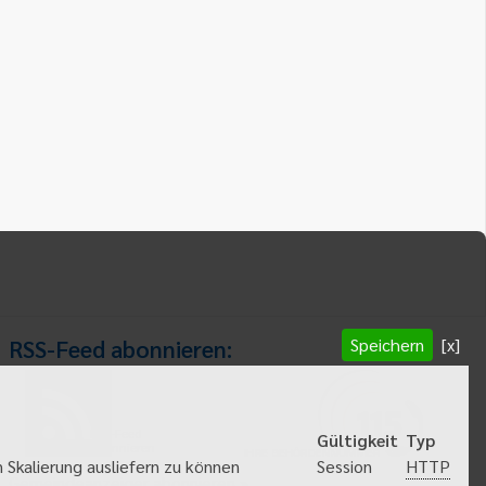
Speichern
[x]
RSS-Feed abonnieren:
RSS-Feed
Gültigkeit
Typ
abonnieren
HTTP
 Skalierung ausliefern zu können
Session
Gemeindeanzeiger abonnieren