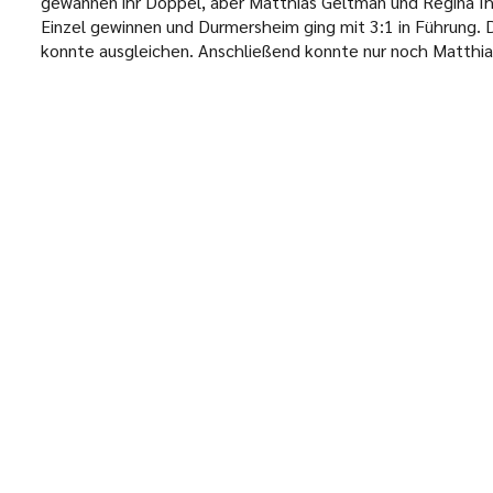
gewannen ihr Doppel, aber Matthias Geltman und Regina Ihl
Einzel gewinnen und Durmersheim ging mit 3:1 in Führung. D
konnte ausgleichen. Anschließend konnte nur noch Matthias