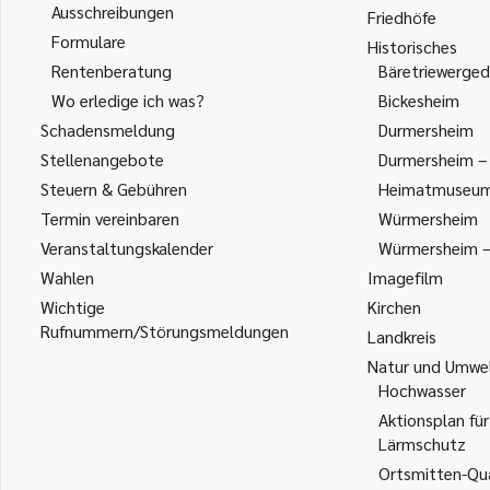
Ausschreibungen
Friedhöfe
Formulare
Historisches
Rentenberatung
Bäretriewerged
Wo erledige ich was?
Bickesheim
Schadensmeldung
Durmersheim
Stellenangebote
Durmersheim – 
Steuern & Gebühren
Heimatmuseu
Termin vereinbaren
Würmersheim
Veranstaltungskalender
Würmersheim – 
Wahlen
Imagefilm
Wichtige
Kirchen
Rufnummern/Störungsmeldungen
Landkreis
Natur und Umwe
Hochwasser
Aktionsplan für
Lärmschutz
Ortsmitten-Qua