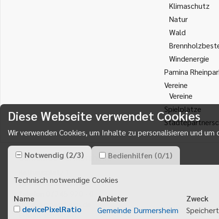
Klimaschutz
Natur
Wald
Brennholzbest
Windenergie
Pamina Rheinpar
Vereine
Vereine
Spielplätze
Diese Webseite verwendet Cookies
Städtepartnersc
Wir verwenden Cookies, um Inhalte zu personalisieren und um d
Notwendig
(
2
/
3
)
Bedienhilfen
(
0
/
1
)
Gemeinde Durmersheim
Rathausplatz 1
Technisch notwendige Cookies
76448
Durmersheim
Telefon 07245 920 - 0
Name
Anbieter
Zweck
info@durmersheim.de
devicePixelRatio
Gemeinde Durmersheim
Speichert
E-Mail schreiben