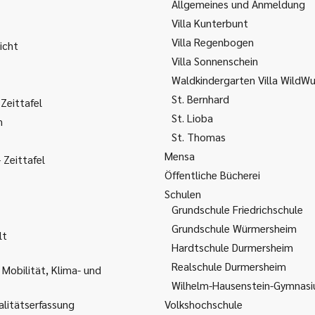
Allgemeines und Anmeldung
Villa Kunterbunt
Villa Regenbogen
icht
Villa Sonnenschein
Waldkindergarten Villa WildW
St. Bernhard
Zeittafel
St. Lioba
m
St. Thomas
Mensa
Zeittafel
Öffentliche Bücherei
Schulen
Grundschule Friedrichschule
Grundschule Würmersheim
lt
Hardtschule Durmersheim
Realschule Durmersheim
 Mobilität, Klima- und
Wilhelm-Hausenstein-Gymnas
litätserfassung
Volkshochschule