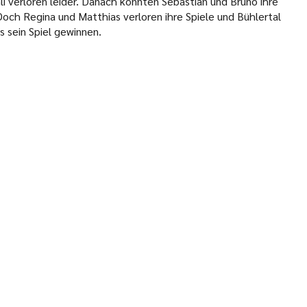
i verloren leider. Danach konnten Sebastian und Bruno ihre
och Regina und Matthias verloren ihre Spiele und Bühlertal
 sein Spiel gewinnen.