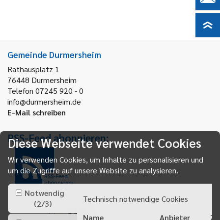
Gemeinde Durmersheim
Rathausplatz 1
76448
Durmersheim
Telefon 07245 920 - 0
info@durmersheim.de
E-Mail schreiben
RSS-Feed abonnieren:
Diese Webseite verwendet Cookies
Wir verwenden Cookies, um Inhalte zu personalisieren und
um die Zugriffe auf unsere Website zu analysieren.
RSS-Feed
abonnieren
Notwendig
Technisch notwendige Cookies
(
2
/
3
)
Name
Anbieter
Zw