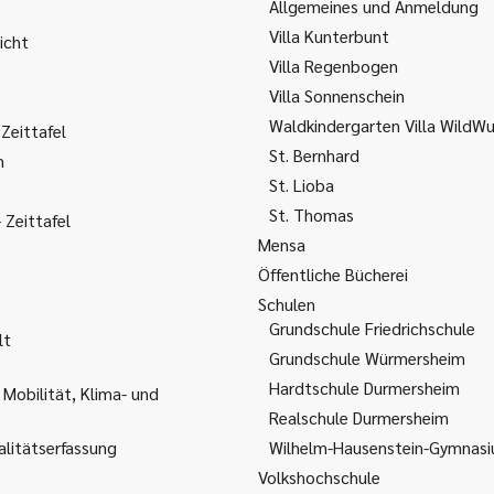
Allgemeines und Anmeldung
Villa Kunterbunt
icht
Villa Regenbogen
Villa Sonnenschein
Waldkindergarten Villa WildW
Zeittafel
St. Bernhard
m
St. Lioba
St. Thomas
Zeittafel
Mensa
Öffentliche Bücherei
Schulen
Grundschule Friedrichschule
lt
Grundschule Würmersheim
Hardtschule Durmersheim
 Mobilität, Klima- und
Realschule Durmersheim
litätserfassung
Wilhelm-Hausenstein-Gymnas
Volkshochschule