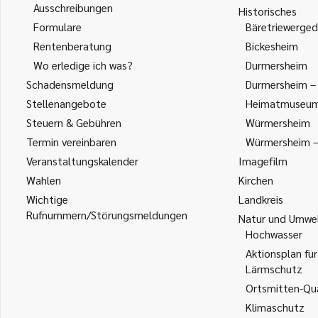
Ausschreibungen
Historisches
Formulare
Bäretriewerged
Rentenberatung
Bickesheim
Wo erledige ich was?
Durmersheim
Schadensmeldung
Durmersheim – 
Stellenangebote
Heimatmuseu
Steuern & Gebühren
Würmersheim
Termin vereinbaren
Würmersheim – 
Veranstaltungskalender
Imagefilm
Wahlen
Kirchen
Wichtige
Landkreis
Rufnummern/Störungsmeldungen
Natur und Umwe
Hochwasser
Aktionsplan für
Lärmschutz
Ortsmitten-Qua
Klimaschutz