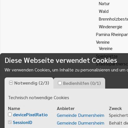
Natur
Wald
Brennholzbest
Windenergie
Pamina Rheinpar
Vereine
Vereine
Spielplätze
Diese Webseite verwendet Cookies
Städtepartnersc
Wir verwenden Cookies, um Inhalte zu personalisieren und um d
Notwendig
(
2
/
3
)
Bedienhilfen
(
0
/
1
)
Gemeinde Durmersheim
Rathausplatz 1
Technisch notwendige Cookies
76448
Durmersheim
Telefon 07245 920 - 0
Name
Anbieter
Zweck
info@durmersheim.de
devicePixelRatio
Gemeinde Durmersheim
Speichert
E-Mail schreiben
SessionID
Gemeinde Durmersheim
Behält di