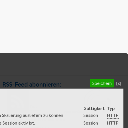
Speichern
[x]
RSS-Feed abonnieren:
RSS-Feed
Gültigkeit
Typ
abonnieren
HTTP
 Skalierung ausliefern zu können
Session
Gemeindeanzeiger abonnieren
HTTP
Session aktiv ist.
Session
Behördenrufnummer 115