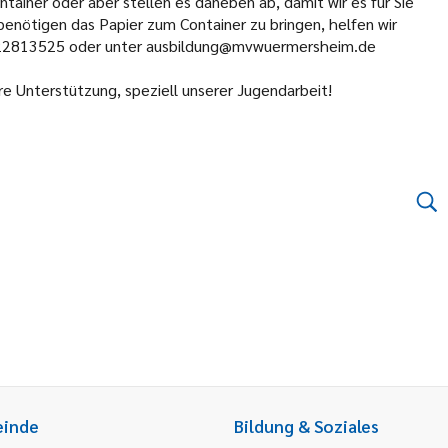
ntainer oder aber stellen es daneben ab, damit wir es für Sie
benötigen das Papier zum Container zu bringen, helfen wir
52/222813525 oder unter ausbildung@mvwuermersheim.de
hre Unterstützung, speziell unserer Jugendarbeit!
einde
Bildung & Soziales