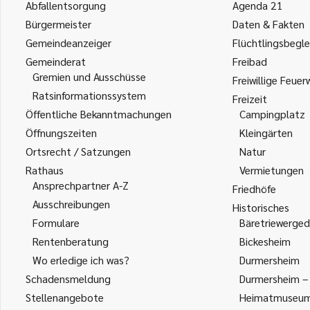
Abfallentsorgung
Agenda 21
Bürgermeister
Daten & Fakten
Gemeindeanzeiger
Flüchtlingsbegle
Gemeinderat
Freibad
Gremien und Ausschüsse
Freiwillige Feuer
Ratsinformationssystem
Freizeit
Öffentliche Bekanntmachungen
Campingplatz
Öffnungszeiten
Kleingärten
Ortsrecht / Satzungen
Natur
Rathaus
Vermietungen
Ansprechpartner A-Z
Friedhöfe
Ausschreibungen
Historisches
Formulare
Bäretriewerged
Rentenberatung
Bickesheim
Wo erledige ich was?
Durmersheim
Schadensmeldung
Durmersheim – 
Stellenangebote
Heimatmuseu