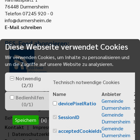
76448
Durmersheim
Telefon 07245 920 - 0
info@durmersheim.de
E-Mail schreiben
RSS-Feed abonnieren:
Diese Webseite verwendet Cookies
Wir verwenden Cookies, um Inhalte zu personalisieren und
um die Zugriffe auf unsere Website zu analysieren.
RSS-Feed
abonnieren
Notwendig
Technisch notwendige Cookies
(
2
/
3
)
Name
Anbieter
Zw
Bedienhilfen
Gemeinde
Sp
devicePixelRatio
(
0
/
1
)
Durmersheim
ei
Gemeindeanzeiger abonnieren
Gemeinde
Be
SessionID
Behördenrufnummer 115
Speichern
[x]
Durmersheim
bei
Kontakt
Impressum
Sitemap
Gemeinde
acceptedCookieIds
Sp
Datenschutzerklärung
Erklärung zur
Durmersheim