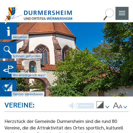
Naviga
umscha
Aktuelles
Schnell gefunden
Wo erledige ich was?
Termin vereinbaren
VEREINE
Herzstück der Gemeinde Durmersheim sind die rund 80
Vereine, die die Attraktivität des Ortes sportlich, kulturell