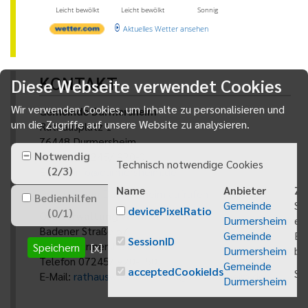
Leicht bewölkt
Leicht bewölkt
Sonnig
Aktuelles Wetter ansehen
KONTAKT
Diese Webseite verwendet Cookies
Wir verwenden Cookies, um Inhalte zu personalisieren und
Gemeinde Durmersheim
um die Zugriffe auf unsere Website zu analysieren.
Rathausplatz 1
76448 Durmersheim
Notwendig
Telefon 07245/ 920-0
Technisch notwendige Cookies
(
2
/
3
)
E-Mail:
info@durmersheim.de
Name
Anbieter
Zw
Ortsplan von Durmersheim aufrufen
Bedienhilfen
Gemeinde
Sp
devicePixelRatio
(
0
/
1
)
Ortsverwaltung Würmersheim
Durmersheim
ei
Badener Straße 57
Gemeinde
Be
SessionID
76448 Durmersheim
Speichern
[x]
Durmersheim
bei
Telefon 07245/ 920-150
Gemeinde
acceptedCookieIds
Sp
E-Mail:
rathauswuermersheim@durmersheim.de
Durmersheim