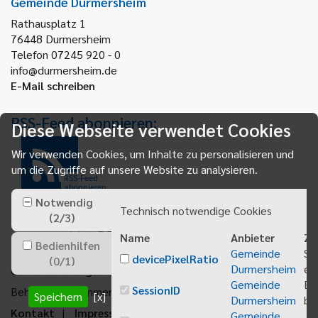
Gemeinde Durmersheim
Rathausplatz 1
76448
Durmersheim
Telefon 07245 920 - 0
info@durmersheim.de
E-Mail schreiben
RSS-Feed abonnieren:
Diese Webseite verwendet Cookies
Wir verwenden Cookies, um Inhalte zu personalisieren und
um die Zugriffe auf unsere Website zu analysieren.
RSS-Feed
abonnieren
Notwendig
Technisch notwendige Cookies
(
2
/
3
)
Name
Anbieter
Zw
Bedienhilfen
Gemeinde
Sp
devicePixelRatio
(
0
/
1
)
Durmersheim
ei
Gemeindeanzeiger abonnieren
Gemeinde
Be
SessionID
Behördenrufnummer 115
Speichern
[x]
Durmersheim
bei
Kontakt
Impressum
Sitemap
Gemeinde