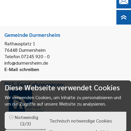
Gemeinde Durmersheim
Rathausplatz 1
76448
Durmersheim
Telefon 07245 920 - 0
info@durmersheim.de
E-Mail schreiben
RSS-Feed abonnieren:
Diese Webseite verwendet Cookies
Wir verwenden Cookies, um Inhalte zu personalisieren und
um die Zugriffe auf unsere Website zu analysieren.
RSS-Feed
abonnieren
Notwendig
Technisch notwendige Cookies
(
2
/
3
)