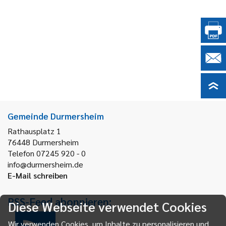
Gemeinde Durmersheim
Rathausplatz 1
76448
Durmersheim
Telefon 07245 920 - 0
info@durmersheim.de
E-Mail schreiben
RSS-Feed abonnieren:
Diese Webseite verwendet Cookies
Wir verwenden Cookies, um Inhalte zu personalisieren und