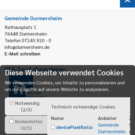
Gemeinde Durmersheim
Rathausplatz 1
76448
Durmersheim
Telefon 07245 920 - 0
info@durmersheim.de
E-Mail schreiben
RSS-Feed abonnieren:
Diese Webseite verwendet Cookies
Wir verwenden Cookies, um Inhalte zu personalisieren und
um die Zugriffe auf unsere Website zu analysieren.
RSS-Feed
abonnieren
Notwendig
Technisch notwendige Cookies
(
2
/
3
)
Name
Anbieter
Zw
Bedienhilfen
Gemeinde
Sp
devicePixelRatio
(
0
/
1
)
Durmersheim
ei
Gemeindeanzeiger abonnieren