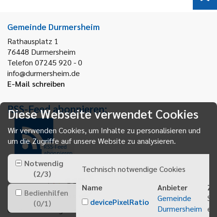
Gemeinde Durmersheim
Rathausplatz 1
76448
Durmersheim
Telefon 07245 920 - 0
info@durmersheim.de
E-Mail schreiben
RSS-Feed abonnieren:
Diese Webseite verwendet Cookies
Wir verwenden Cookies, um Inhalte zu personalisieren und
um die Zugriffe auf unsere Website zu analysieren.
RSS-Feed
abonnieren
Notwendig
Technisch notwendige Cookies
(
2
/
3
)
Name
Anbieter
Zw
Bedienhilfen
Gemeinde
Sp
devicePixelRatio
(
0
/
1
)
Durmersheim
ei
Gemeindeanzeiger abonnieren