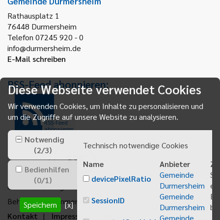
Gemeinde Durmersheim
Rathausplatz 1
76448
Durmersheim
Telefon 07245 920 - 0
info@durmersheim.de
E-Mail schreiben
RSS-Feed abonnieren:
Diese Webseite verwendet Cookies
Wir verwenden Cookies, um Inhalte zu personalisieren und
um die Zugriffe auf unsere Website zu analysieren.
RSS-Feed
abonnieren
Notwendig
Technisch notwendige Cookies
(
2
/
3
)
Name
Anbieter
Zw
Bedienhilfen
Gemeinde
Sp
devicePixelRatio
(
0
/
1
)
Durmersheim
ei
Gemeindeanzeiger abonnieren
Gemeinde
Be
SessionID
Behördenrufnummer 115
Speichern
[x]
Durmersheim
bei
Kontakt
Impressum
Sitemap
Gemeinde