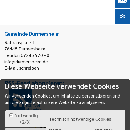
Gemeinde Durmersheim
Rathausplatz 1
76448
Durmersheim
Telefon 07245 920 - 0
info@durmersheim.de
E-Mail schreiben
RSS-Feed abonnieren:
Diese Webseite verwendet Cookies
Wir verwenden Cookies, um Inhalte zu personalisieren und
um die Zugriffe auf unsere Website zu analysieren.
RSS-Feed
abonnieren
Notwendig
Technisch notwendige Cookies
(
2
/
3
)
Name
Anbieter
Zw