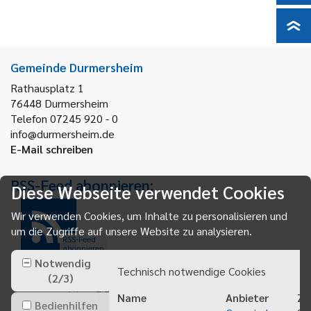
Gemeinde Durmersheim
Rathausplatz 1
76448
Durmersheim
Telefon 07245 920 - 0
info@durmersheim.de
E-Mail schreiben
RSS-Feed abonnieren:
Diese Webseite verwendet Cookies
Wir verwenden Cookies, um Inhalte zu personalisieren und
um die Zugriffe auf unsere Website zu analysieren.
RSS-Feed
abonnieren
Notwendig
Technisch notwendige Cookies
(
2
/
3
)
Name
Anbieter
Zw
Bedienhilfen