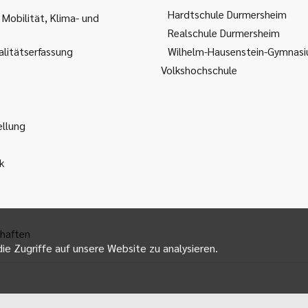
Hardtschule Durmersheim
 Mobilität, Klima- und
Realschule Durmersheim
litätserfassung
Wilhelm-Hausenstein-Gymnas
Volkshochschule
ellung
k
haften
ie Zugriffe auf unsere Website zu analysieren.