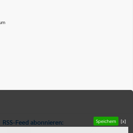
ium
Speichern
[x]
RSS-Feed abonnieren: