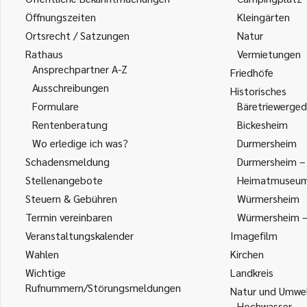
Öffnungszeiten
Kleingärten
Ortsrecht / Satzungen
Natur
Rathaus
Vermietungen
Ansprechpartner A-Z
Friedhöfe
Ausschreibungen
Historisches
Formulare
Bäretriewerged
Rentenberatung
Bickesheim
Wo erledige ich was?
Durmersheim
Schadensmeldung
Durmersheim – 
Stellenangebote
Heimatmuseu
Steuern & Gebühren
Würmersheim
Termin vereinbaren
Würmersheim – 
Veranstaltungskalender
Imagefilm
Wahlen
Kirchen
Wichtige
Landkreis
Rufnummern/Störungsmeldungen
Natur und Umwe
Hochwasser