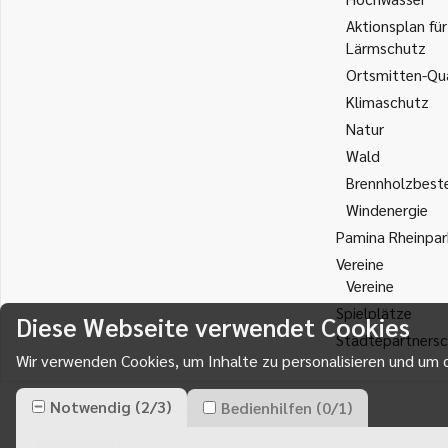
Aktionsplan für
Lärmschutz
Ortsmitten-Qua
Klimaschutz
Natur
Wald
Brennholzbest
Windenergie
Pamina Rheinpar
Vereine
Vereine
Spielplätze
Diese Webseite verwendet Cookies
Städtepartnersc
Wir verwenden Cookies, um Inhalte zu personalisieren und um d
Notwendig
(
2
/
3
)
Bedienhilfen
(
0
/
1
)
Gemeinde Durmersheim
Rathausplatz 1