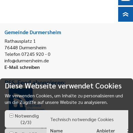
Gemeinde Durmersheim
Rathausplatz 1
76448
Durmersheim
Telefon 07245 920 - 0
info@durmersheim.de
E-Mail schreiben
RSS-Feed abonnieren:
Diese Webseite verwendet Cookies
Wir verwenden Cookies, um Inhalte zu personalisieren und
um die Zugriffe auf unsere Website zu analysieren.
RSS-Feed
abonnieren
Notwendig
Technisch notwendige Cookies
(
2
/
3
)
Name
Anbieter
Zw