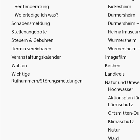
Rentenberatung
Bickesheim
Wo erledige ich was?
Durmersheim
Schadensmeldung
Durmersheim – 
Stellenangebote
Heimatmuseu
Steuern & Gebühren
Würmersheim
Termin vereinbaren
Würmersheim – 
Veranstaltungskalender
Imagefilm
Wahlen
Kirchen
Wichtige
Landkreis
Rufnummern/Störungsmeldungen
Natur und Umwe
Hochwasser
Aktionsplan für
Lärmschutz
Ortsmitten-Qua
Klimaschutz
Natur
Wald