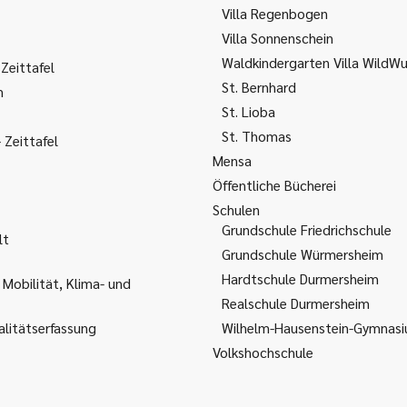
Villa Regenbogen
Villa Sonnenschein
Waldkindergarten Villa WildW
Zeittafel
St. Bernhard
m
St. Lioba
St. Thomas
Zeittafel
Mensa
Öffentliche Bücherei
Schulen
Grundschule Friedrichschule
lt
Grundschule Würmersheim
Hardtschule Durmersheim
 Mobilität, Klima- und
Realschule Durmersheim
litätserfassung
Wilhelm-Hausenstein-Gymnas
Volkshochschule